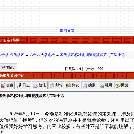
返回首页
况
|
搜索
|
帮助
六合拳-凌氏拳艺
→
六合八法拳论坛
→
凌氏拳艺标准化训练视频课第九节课小记
评估帖子
回复数：
0
| 点击数：
960
课第九节课小记
信息
日志
短讯
邮箱
好友
搜索
引用
回复
凌氏拳艺标准化训练视频课第九节课小记
2025
年
5
月
18
日，今晚是标准化训练视频课的第九课，涉及到
天”到“童子抱琴”，但这次的课老师并不是就拳论拳，还引申出
值得我好好学习思考。内容比较多，有些并不是听了就能理解，
悟。