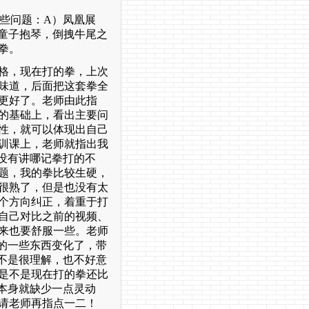
些问题：
A
）凤凰展
童子抱琴，倒拽牛尾之
拳。
格，现在打的拳，上次
味道，后面把这套拳全
更好了。老师由此指
的基础上，看出主要问
性，就可以体现出自己
训课上，老师就指出我
没有讲哪记拳打的不
题，我的拳比较生硬，
很熟了，但是也没有太
个方向纠正，着重于打
自己对比之前的视频、
来也要舒服一些。老师
在的一些东西变化了，带
我不是很理解，也不好意
是不是现在打的拳还比
本身就缺少一点灵动
请老师再指点一二！