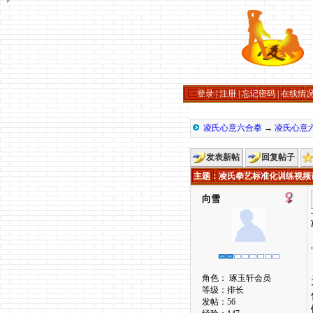
登录
|
注册
|
忘记密码
|
在线情
凌氏心意六合拳
→
凌氏心意
发表新帖
回复帖子
主题
：凌氏拳艺标准化训练视频
向雪
,
角色： 琢玉轩会员
等级：排长
发帖：56