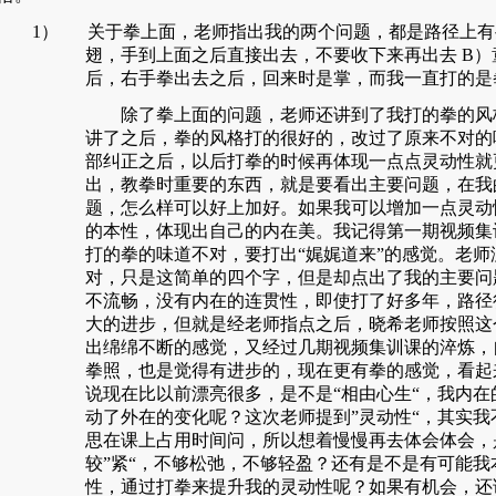
1）
关于拳上面，老师指出我的两个问题，都是路径上有
翅，手到上面之后直接出去，不要收下来再出去
B
）
后，右手拳出去之后，回来时是掌，而我一直打的是
除了拳上面的问题，老师还讲到了我打的拳的风
讲了之后，拳的风格打的很好的，改过了原来不对的
部纠正之后，以后打拳的时候再体现一点点灵动性就
出，教拳时重要的东西，就是要看出主要问题，在我
题，怎么样可以好上加好。如果我可以增加一点灵动
的本性，体现出自己的内在美。我记得第一期视频集
打的拳的味道不对，要打出“娓娓道来”的感觉。老师
对，只是这简单的四个字，但是却点出了我的主要问
不流畅，没有内在的连贯性，即使打了好多年，路径
大的进步，但就是经老师指点之后，晓希老师按照这
出绵绵不断的感觉，又经过几期视频集训课的淬炼，
拳照，也是觉得有进步的，现在更有拳的感觉，看起
说现在比以前漂亮很多，是不是“相由心生“，我内
动了外在的变化呢？这次老师提到”灵动性“，其实
思在课上占用时间问，所以想着慢慢再去体会体会，
较”紧“，不够松弛，不够轻盈？还有是不是有可能我
性，通过打拳来提升我的灵动性呢？如果有机会，还