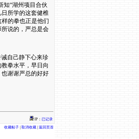
新知”湖州项目合伙
几日所学的这套健椎
这样的拳也正是他们
师所说的，严总是会
告诫自己静下心来珍
的教拳水平，早日向
，也谢谢严总的好好
IP：
已记录
收藏帖子
|
取消收藏
|
返回页首