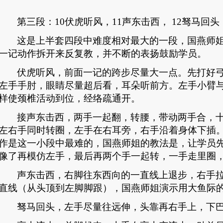
第三段：
10
伏虎听风，
11
声东击西，
12
驽马回头
这是上半套四段中难度相对最大的一段，国燕师
一记动作拆开来反复教，并不断的表扬鼓励学员。
伏虎听风，前面一记的跨步尽量大一点。先打好
左手手肘，眼睛尽量超后看，耳朵听前方。左手小臂
样使颈椎活动到位，经络疏通开。
接
声东击西
，两手一起翻，转腰，带动两手合，
左右手同时转圈，左手在右耳旁，右手沿着身体下插
作是这一小段中最难的，国燕师姐的教法是，让学员
像了再模仿左手，最后再两个手一起转，一手走里圈
声东击西，右脚往东西向的一直线上退步，右手
直线（从头顶到左脚脚跟），国燕师姐演示用大鱼际
驽马回头，左手尽量往远伸，头靠再右手上，下