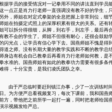
根据学员的接受情况对一记拳用不同的讲法直到学员
这一点正是肖力行老师一直强调没有教不好的学生，
另外，师姐在对定式拳架的全息把握上非常到位，细
师姐在拍摄定式照上的深厚积累有很大的关系。还有
姐可以拆分得很细，从脚，到右手，到左手，最后再
有教不会的学生了。师姐不但很有耐心，还很会鼓励
的闪光点，让学员有信心学下去。国燕师姐不愧是得
得道之师。没有长期大量的教学实践和不断的教学总
师身边有机会自己教拳后再看肖力行老师如何教，是
拳水准的。国燕师姐有如此的教拳功力需要有很多条
难得，十分宝贵，是我们凌氏团队之幸。
由于严总临时要赶到镇江办事，少了一次训练时
日。为方便严总看视频复习，每次下课前，我和国燕
前方，带他把之前所学一起打一遍，同时把老师给国
演示视频发给严总。