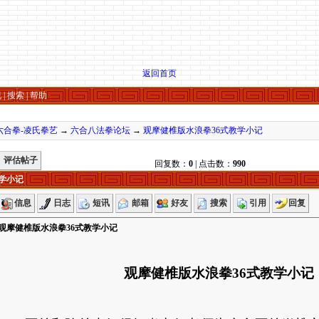
返回首页
况
|
搜索
|
帮助
六合拳-凌氏拳艺
→
六合八法拳论坛
→
观摩健椎版水浪拳36式教学小记
评估帖子
回复数：
0
| 点击数：
990
学小记
信息
日志
短讯
邮箱
好友
搜索
引用
回复
观摩健椎版水浪拳36式教学小记
观摩健椎版水浪拳
36
式教学小记