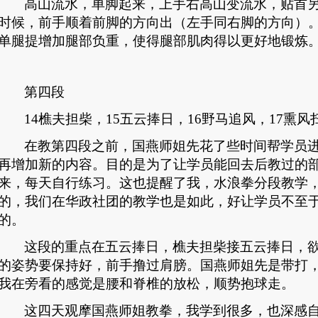
高山流水，单脚起来，上手右高山变流水，贴首
时候，前手顺着前脚的方向出（左手同右脚的方向）
单腿提增加腿部负重，使得腿部肌肉得以更好地锻炼
第四段
14
樵夫担柴，
15
五云捧日，
16
野马追风，
17
熏风
在教第四段之前，国燕师姐先花了些时间帮学员
再增加新的内容。目的是为了让学员能回去后教过的
来，每天自行练习。这也提醒了我，水浪拳分段教学
的，我们在华政社团的教学也是如此，好让学员不至
的。
这段的重点在五云捧日，樵夫担柴接五云捧日，
的姿势要保持好，前手撸过肩膀。国燕师姐先是带打
我在旁看的感觉是腰和脊椎的放松，顺势抱球走。
这四天观摩国燕师姐教拳，我学到很多，也深感