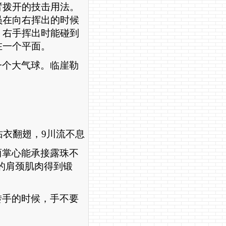
臂拨开的技击用法。
员在向右挥出的时候
，右手挥出时能碰到
在一个平面。
一个大气球。临崖勒
沾衣翻翅，
9
川流不息
两掌心能承接露珠不
的肩颈肌肉得到锻
转手的时候，手不要