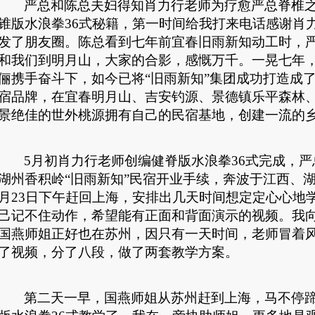
严总和陈总夫妇得知肖力行老师为疗愈严总脊椎
锥版水浪拳
36
式秘籍，第一时间给我打来电话感谢肖
发了朋友圈。陈总看到七年前宜春旧雨新知动工时，
和我们到明月山，大家的合影，感慨万千。一晃七年
俪携手奋斗下，如今已将“旧雨新知”集团成功打造成
宿品牌，在宜春明月山、吉安钓源、景德镇乐平森林
景绝佳的世外桃源拥有自己的民宿基地，创建一流的
5
月初肖力行老师创编健脊版水浪拳
36
式完成，严
湖州香积岭“旧雨新知”民宿开业手续，奔波于江西、
月
23
日下午赶回上海，安排出几天时间想定定心心地
己记不住动作，希望能有正面和背面演示的视频。我
国燕师姐正好也在苏州，因只有一天时间，老师冒着
了视频，分了八段，做了两套教学方案。
第二天一早，国燕师姐从苏州赶到上海，马不停