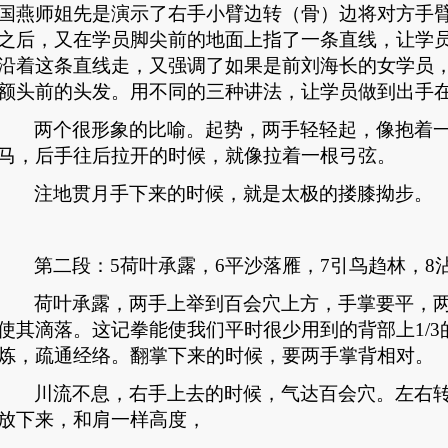
国燕师姐先是演示了右手小臂边转（骨）边将对方手
之后，又在学员脚尖前的地面上指了一条直线，让学
沿着这条直线走，又强调了如果是前刘海长的女学员
额头前的头发。用不同的三种讲法，让学员做到出手
两个很形象的比喻。起势，两手轻轻起，像抱着
马，后手往后拉开的时候，就像拉着一根弓弦。
注地贯月手下来的时候，就是太极的搂膝拗步。
第二段：
5
荷叶承露，
6
平沙落雁，
7
引鸟趋林，
8
荷叶承露，两手上举到百会穴上方，手掌要平，
使其滴落。这记拳能使我们平时很少用到的背部上
1/3
炼，疏通经络。翻掌下来的时候，要两手掌背相对。
川流不息，右手上去的时候，气达百会穴。左右
放下来，和肩一样高度，