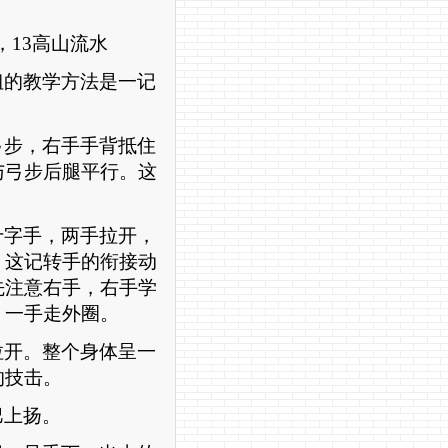
，
13
高山流水
姐的教学方法是一记
弓步，右手手背抵住
与弓步后腿平行。这
十字手，两手拉开，
。这记转手的衔接动
先注意右手，右手学
，一手走外圈。
拉开。整个身体呈一
的技击。
巴上扬。