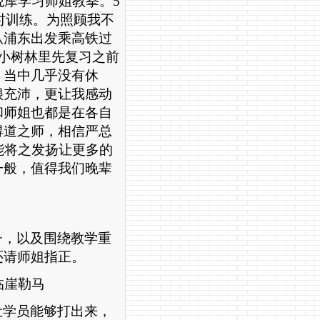
观摩学习师姐教拳。
5
时训练。为照顾我不
从浦东出发乘高铁过
小树林里先复习之前
，当中几乎没有休
很充沛，更让我感动
和师姐也都是在各自
得道之师，相信严总
能将之发扬让更多的
一般，值得我们晚辈
子，以及围绕教学重
还请师姐指正。
临崖勒马
让学员能够打出来，