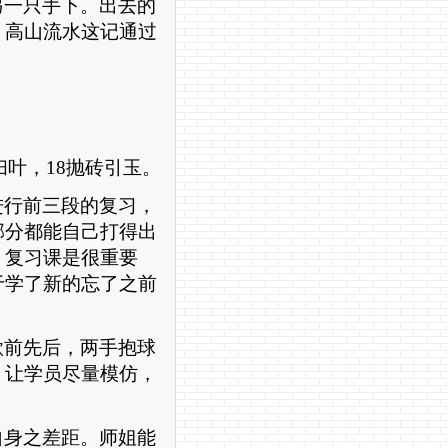
另一只手下。出去的
。高山流水这记通过
。
扫叶，
18
抛砖引玉。
进行前三段的复习，
部分都能自己打得出
，复习课是很重要
于学了新的忘了之前
欲前先后，两手抱球
，让学员尽量模仿，
自身之差距。师姐能