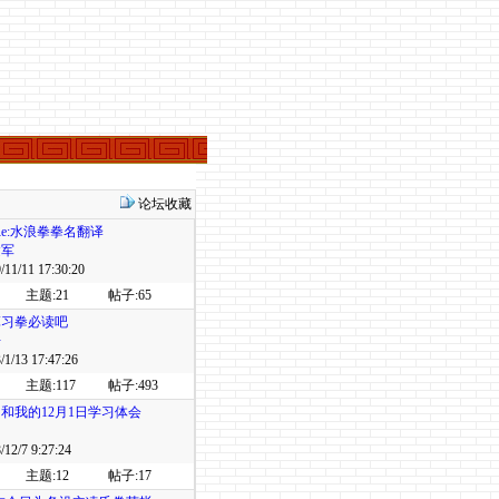
论坛收藏
:Re:水浪拳拳名翻译
建军
11/11 17:30:20
主题:21
帖子:65
算习拳必读吧
舟
1/13 17:47:26
主题:117
帖子:493
和我的12月1日学习体会
知
12/7 9:27:24
主题:12
帖子:17