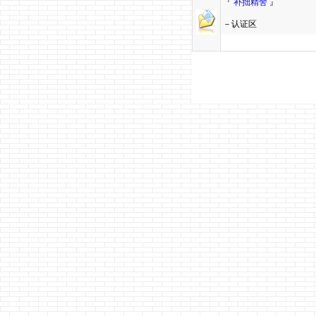
『
补拙精舍
』
－认证区