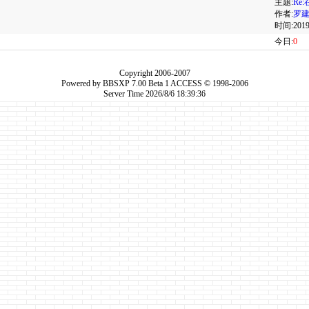
主题:
Re
作者:
罗
时间:2019/
今日:
0
Copyright 2006-2007
Powered by
BBSXP 7.00 Beta 1 ACCESS
© 1998-2006
Server Time 2026/8/6 18:39:36