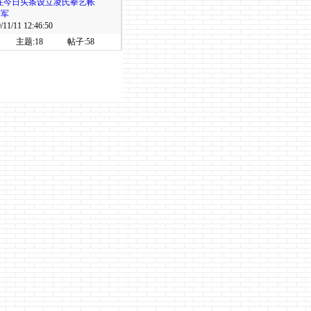
:在今日头条设立凌氏拳艺帐
建军
11/11 12:46:50
主题:18
帖子:58