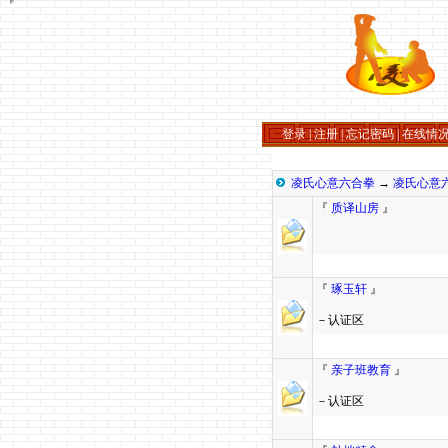
登录
|
注册
|
忘记密码
|
在线情
凌氏心意六合拳
→
凌氏心意
『
质译山房
』
『
琢玉轩
』
－认证区
『
亲子班教育
』
－认证区