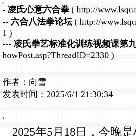
-
凌氏心意六合拳
( http://www.lsqua
--
六合八法拳论坛
( http://www.ls
1 )
---
凌氏拳艺标准化训练视频课第
howPost.asp?ThreadID=2330 )
作者：向雪
发表时间：2025/6/1 21:30:34
,
2025
年
5
月
18
日，今晚是